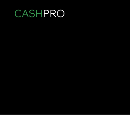
CASH
PRO
0877003277
БУЛ. "ШЕСТИ СЕПТЕМВРИ" № 230А