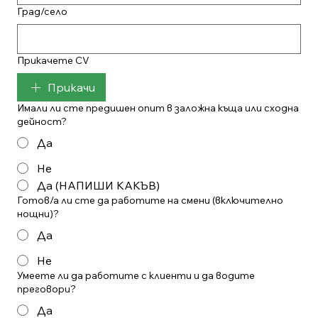
Град/село
Прикачете CV
Прикачи
Имали ли сте предишен опит в заложна къща или сходна
дейност?
Да
Не
Да (НАПИШИ КАКЪВ)
Готов/а ли сте да работите на смени (включително
нощни)?
Да
Не
Умеете ли да работите с клиенти и да водите
преговори?
Да