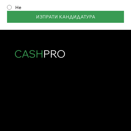
Не
ИЗПРАТИ КАНДИДАТУРА
CASH
PRO
0877003277
БУЛ. "ШЕСТИ СЕПТЕМВРИ" № 230А